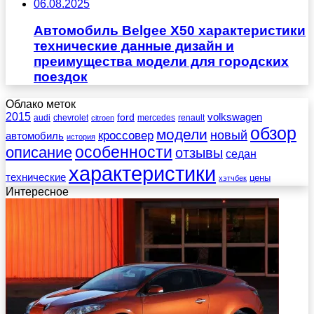
06.08.2025
Автомобиль Belgee X50 характеристики
технические данные дизайн и
преимущества модели для городских
поездок
Облако меток
2015
ford
volkswagen
audi
chevrolet
mercedes
renault
citroen
обзор
модели
новый
кроссовер
автомобиль
история
описание
особенности
отзывы
седан
характеристики
технические
цены
хэтчбек
Интересное