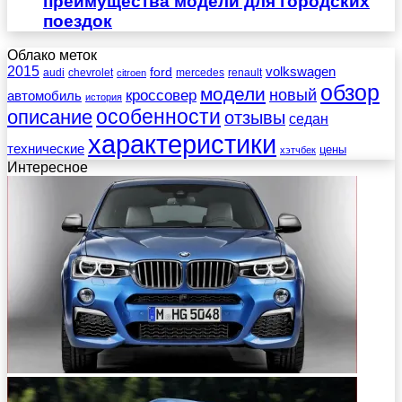
преимущества модели для городских
поездок
Облако меток
2015
ford
volkswagen
audi
chevrolet
mercedes
renault
citroen
обзор
модели
новый
кроссовер
автомобиль
история
описание
особенности
отзывы
седан
характеристики
технические
цены
хэтчбек
Интересное