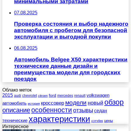
минимальными затратами
07.08.2025
Проверка состояния и выбор надежного
автомобиля с пробегом для безопасной
эксплуатации и выгодной покупки
06.08.2025
Автомобиль Belgee X50 характеристики
технические данные дизайн и
преимущества модели для городских
поездок
Облако меток
2015
ford
volkswagen
audi
chevrolet
mercedes
renault
citroen
обзор
модели
новый
кроссовер
автомобиль
история
описание
особенности
отзывы
седан
характеристики
технические
цены
хэтчбек
Интересное