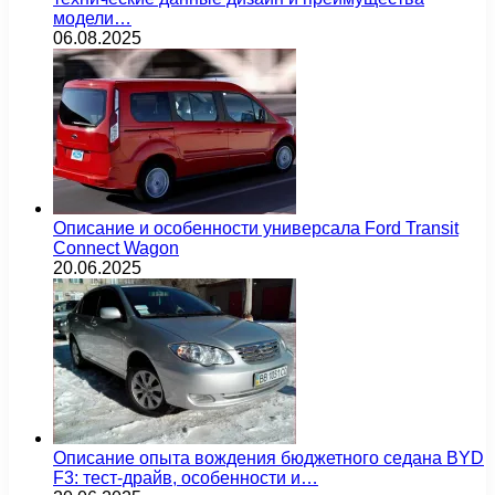
модели…
06.08.2025
Описание и особенности универсала Ford Transit
Connect Wagon
20.06.2025
Описание опыта вождения бюджетного седана BYD
F3: тест-драйв, особенности и…