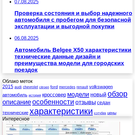
07.08.2025
Проверка состояния и выбор надежного
автомобиля с пробегом для безопасной
эксплуатации и выгодной покупки
06.08.2025
Автомобиль Belgee X50 характеристики
технические данные дизайн и
преимущества модели для городских
поездок
Облако меток
2015
ford
volkswagen
audi
chevrolet
mercedes
renault
citroen
обзор
модели
новый
кроссовер
автомобиль
история
описание
особенности
отзывы
седан
характеристики
технические
цены
хэтчбек
Интересное