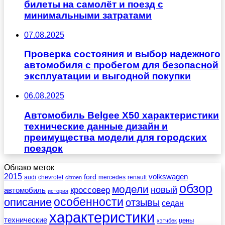
билеты на самолёт и поезд с
минимальными затратами
07.08.2025
Проверка состояния и выбор надежного
автомобиля с пробегом для безопасной
эксплуатации и выгодной покупки
06.08.2025
Автомобиль Belgee X50 характеристики
технические данные дизайн и
преимущества модели для городских
поездок
Облако меток
2015
ford
volkswagen
audi
chevrolet
mercedes
renault
citroen
обзор
модели
новый
кроссовер
автомобиль
история
описание
особенности
отзывы
седан
характеристики
технические
цены
хэтчбек