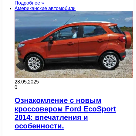
Подробнее »
Американские автомобили
28.05.2025
0
Ознакомление с новым
кроссовером Ford EcoSport
2014: впечатления и
особенности.