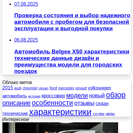
07.08.2025
Проверка состояния и выбор надежного
автомобиля с пробегом для безопасной
эксплуатации и выгодной покупки
06.08.2025
Автомобиль Belgee X50 характеристики
технические данные дизайн и
преимущества модели для городских
поездок
Облако меток
2015
ford
volkswagen
audi
chevrolet
mercedes
renault
citroen
обзор
модели
новый
кроссовер
автомобиль
история
описание
особенности
отзывы
седан
характеристики
технические
цены
хэтчбек
Интересное