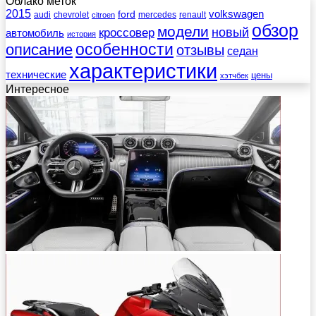
Облако меток
2015
ford
volkswagen
audi
chevrolet
mercedes
renault
citroen
обзор
модели
новый
кроссовер
автомобиль
история
описание
особенности
отзывы
седан
характеристики
технические
цены
хэтчбек
Интересное