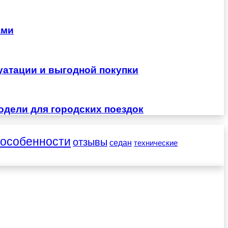
ами
уатации и выгодной покупки
одели для городских поездок
особенности
отзывы
седан
технические