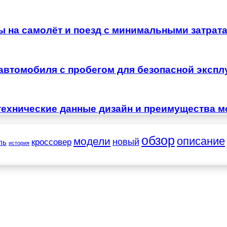
ы на самолёт и поезд с минимальными затрат
автомобиля с пробегом для безопасной экспл
технические данные дизайн и преимущества м
обзор
описание
модели
новый
кроссовер
ль
история