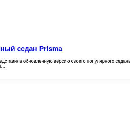
нный седан Prisma
едставила обновленную версию своего популярного седана 
ий…