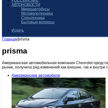
РОССИЙСКИЕ
АВТОНОВОСТИ
Микроавтобусы
Мотовелотехника
Спецтехника
Бытовые вопросы
Искать
Главная
/
prisma
prisma
Американская автомобильная компания Chevrolet предста
рынке, получила ряд изменений как внешне, так и внутр
Американские автомобили