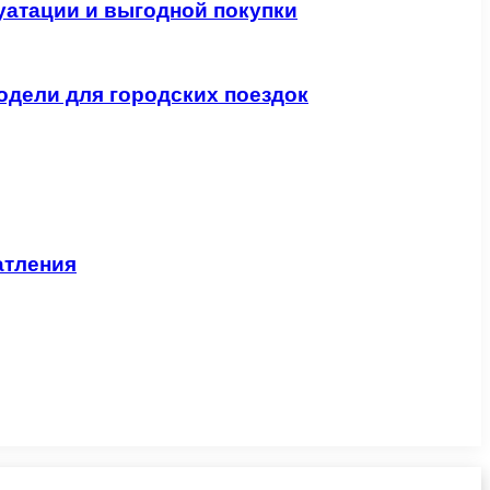
уатации и выгодной покупки
одели для городских поездок
атления