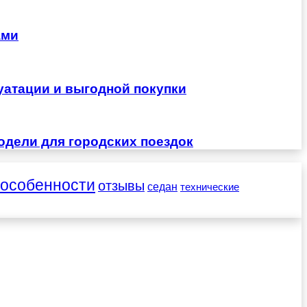
ами
уатации и выгодной покупки
одели для городских поездок
особенности
отзывы
седан
технические