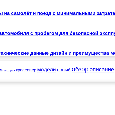
ы на самолёт и поезд с минимальными затрат
автомобиля с пробегом для безопасной экспл
технические данные дизайн и преимущества м
обзор
описание
модели
новый
кроссовер
ль
история