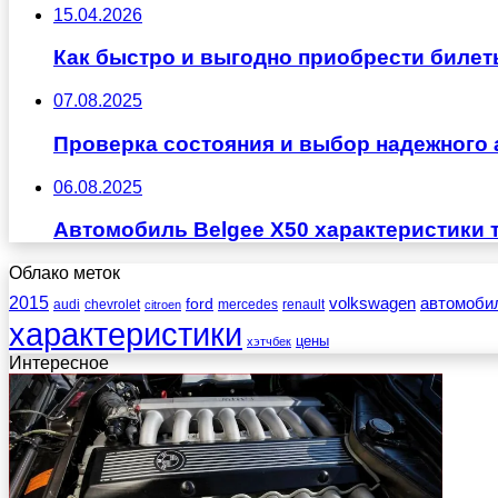
15.04.2026
Как быстро и выгодно приобрести билет
07.08.2025
Проверка состояния и выбор надежного 
06.08.2025
Автомобиль Belgee X50 характеристики 
Облако меток
2015
ford
volkswagen
автомоби
audi
chevrolet
mercedes
renault
citroen
характеристики
цены
хэтчбек
Интересное