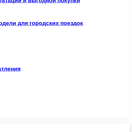
уатации и выгодной покупки
одели для городских поездок
атления