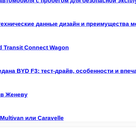
автомобиля с пробегом для безопасной экспл
технические данные дизайн и преимущества м
 Transit Connect Wagon
дана BYD F3: тест-драйв, особенности и впеч
 в Женеву
ultivan или Caravelle