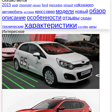
Облако меток
2015
ford
volkswagen
audi
chevrolet
mercedes
renault
citroen
обзор
модели
новый
кроссовер
автомобиль
история
описание
особенности
отзывы
седан
характеристики
технические
цены
хэтчбек
Интересное