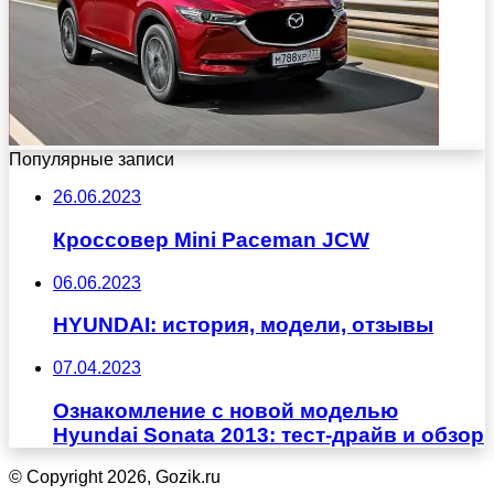
Популярные записи
26.06.2023
Кроссовер Mini Paceman JCW
06.06.2023
HYUNDAI: история, модели, отзывы
07.04.2023
Ознакомление с новой моделью
Hyundai Sonata 2013: тест-драйв и обзор
© Copyright 2026, Gozik.ru