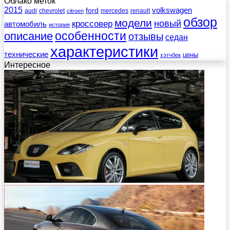
Облако меток
2015
ford
volkswagen
audi
chevrolet
mercedes
renault
citroen
обзор
модели
новый
кроссовер
автомобиль
история
описание
особенности
отзывы
седан
характеристики
технические
цены
хэтчбек
Интересное