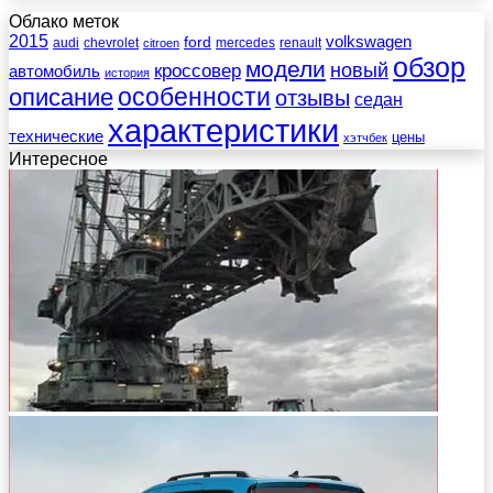
Облако меток
2015
ford
volkswagen
audi
chevrolet
mercedes
renault
citroen
обзор
модели
новый
кроссовер
автомобиль
история
описание
особенности
отзывы
седан
характеристики
технические
цены
хэтчбек
Интересное