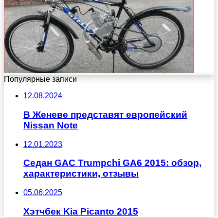
Популярные записи
12.08.2024
В Женеве представят европейский
Nissan Note
12.01.2023
Седан GAC Trumpchi GA6 2015: обзор,
характеристики, отзывы
05.06.2025
Хэтчбек Kia Picanto 2015