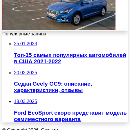
Популярные записи
25.01.2023
Топ-15 самых популярных автомобилей
в США 2021-2022
20.02.2025
Седан Geely GC9: описание,
характеристики, отзывы
18.03.2025
Ford EcoSport скоро представит модель
семиместного варианта