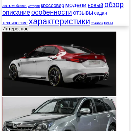
обзор
модели
новый
кроссовер
автомобиль
история
описание
особенности
отзывы
седан
характеристики
технические
цены
хэтчбек
Интересное