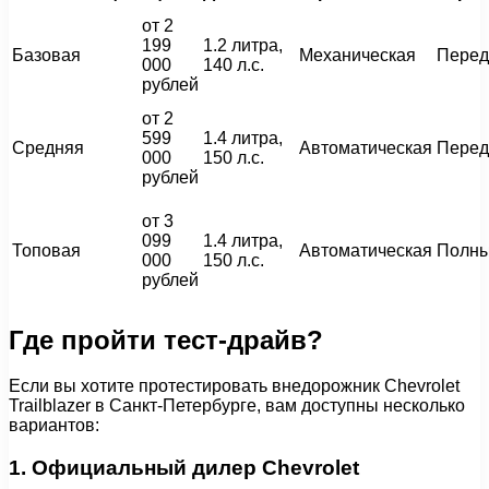
от 2
199
1.2 литра,
Базовая
Механическая
Перед
000
140 л.с.
рублей
от 2
599
1.4 литра,
Средняя
Автоматическая
Перед
000
150 л.с.
рублей
от 3
099
1.4 литра,
Топовая
Автоматическая
Полн
000
150 л.с.
рублей
Где пройти тест-драйв?
Если вы хотите протестировать внедорожник Chevrolet
Trailblazer в Санкт-Петербурге, вам доступны несколько
вариантов:
1. Официальный дилер Chevrolet