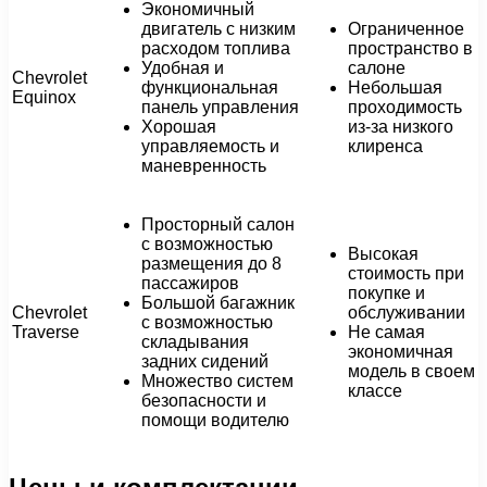
Экономичный
двигатель с низким
Ограниченное
расходом топлива
пространство в
Удобная и
салоне
Chevrolet
функциональная
Небольшая
Equinox
панель управления
проходимость
Хорошая
из-за низкого
управляемость и
клиренса
маневренность
Просторный салон
с возможностью
Высокая
размещения до 8
стоимость при
пассажиров
покупке и
Большой багажник
Chevrolet
обслуживании
с возможностью
Traverse
Не самая
складывания
экономичная
задних сидений
модель в своем
Множество систем
классе
безопасности и
помощи водителю