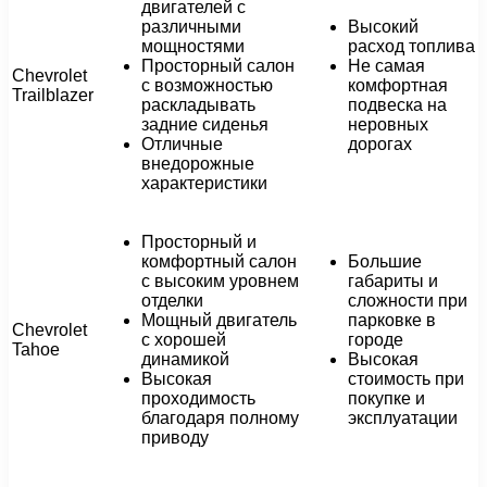
двигателей с
различными
Высокий
мощностями
расход топлива
Просторный салон
Не самая
Chevrolet
с возможностью
комфортная
Trailblazer
раскладывать
подвеска на
задние сиденья
неровных
Отличные
дорогах
внедорожные
характеристики
Просторный и
комфортный салон
Большие
с высоким уровнем
габариты и
отделки
сложности при
Мощный двигатель
парковке в
Chevrolet
с хорошей
городе
Tahoe
динамикой
Высокая
Высокая
стоимость при
проходимость
покупке и
благодаря полному
эксплуатации
приводу