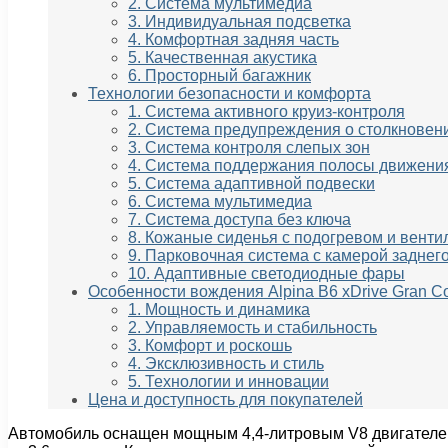
2. Система мультимедиа
3. Индивидуальная подсветка
4. Комфортная задняя часть
5. Качественная акустика
6. Просторный багажник
Технологии безопасности и комфорта
1. Система активного круиз-контроля
2. Система предупреждения о столкновен
3. Система контроля слепых зон
4. Система поддержания полосы движени
5. Система адаптивной подвески
6. Система мультимедиа
7. Система доступа без ключа
8. Кожаные сиденья с подогревом и венти
9. Парковочная система с камерой заднег
10. Адаптивные светодиодные фары
Особенности вождения Alpina B6 xDrive Gran C
1. Мощность и динамика
2. Управляемость и стабильность
3. Комфорт и роскошь
4. Эксклюзивность и стиль
5. Технологии и инновации
Цена и доступность для покупателей
Автомобиль оснащен мощным 4,4-литровым V8 двигателем,