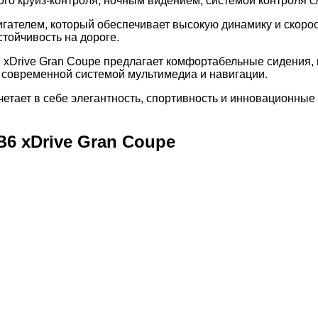
го круиз-контроля, ночным видением, системой контроля 
ателем, который обеспечивает высокую динамику и скорост
тойчивость на дороге.
6 xDrive Gran Coupe предлагает комфортабельные сидения,
 современной системой мультимедиа и навигации.
очетает в себе элегантность, спортивность и инновационны
B6 xDrive Gran Coupe