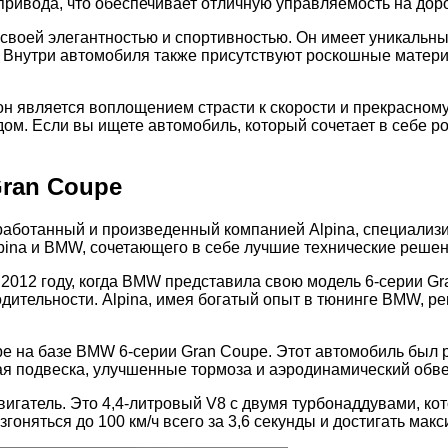
 привода, что обеспечивает отличную управляемость на доро
 своей элегантностью и спортивностью. Он имеет уникальн
 Внутри автомобиля также присутствуют роскошные матери
 он является воплощением страсти к скорости и прекрасном
 Если вы ищете автомобиль, который сочетает в себе роск
Gran Coupe
азработанный и произведенный компанией Alpina, специал
pina и BMW, сочетающего в себе лучшие технические решен
в 2012 году, когда BMW представила свою модель 6-серии 
дительности. Alpina, имея богатый опыт в тюнинге BMW, ре
oupe на базе BMW 6-серии Gran Coupe. Этот автомобиль был
я подвеска, улучшенные тормоза и аэродинамический обве
двигатель. Это 4,4-литровый V8 с двумя турбонаддувами, 
гоняться до 100 км/ч всего за 3,6 секунды и достигать макс