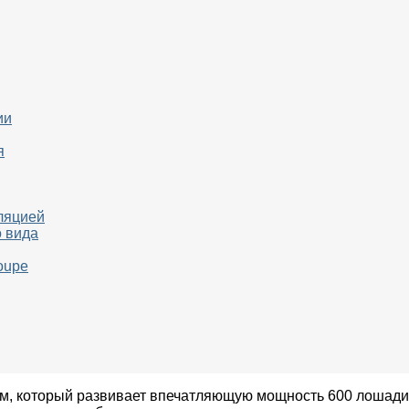
ии
я
ляцией
о вида
oupe
 который развивает впечатляющую мощность 600 лошадиных