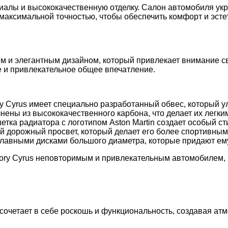
иалы и высококачественную отделку. Салон автомобиля у
максимальной точностью, чтобы обеспечить комфорт и эсте
им и элегантным дизайном, который привлекает внимание с
 и привлекательное общее впечатление.
ory Cyrus имеет специально разработанный обвес, который 
ены из высококачественного карбона, что делает их легки
етка радиатора с логотипом Aston Martin создает особый с
ий дорожный просвет, который делает его более спортивны
лавными дисками большого диаметра, которые придают ем
sory Cyrus неповторимым и привлекательным автомобилем, 
 сочетает в себе роскошь и функциональность, создавая а