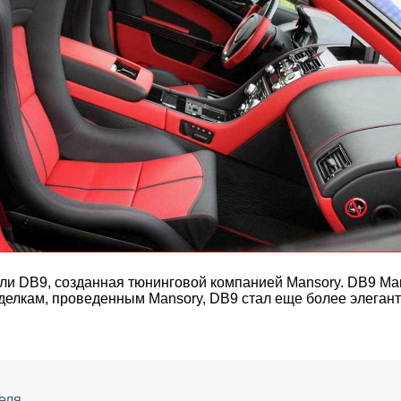
ели DB9, созданная тюнинговой компанией Mansory. DB9 Ma
еделкам, проведенным Mansory, DB9 стал еще более элега
еля