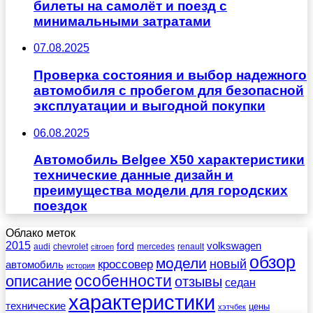
билеты на самолёт и поезд с
минимальными затратами
07.08.2025
Проверка состояния и выбор надежного
автомобиля с пробегом для безопасной
эксплуатации и выгодной покупки
06.08.2025
Автомобиль Belgee X50 характеристики
технические данные дизайн и
преимущества модели для городских
поездок
Облако меток
2015
ford
volkswagen
audi
chevrolet
mercedes
renault
citroen
обзор
модели
новый
кроссовер
автомобиль
история
описание
особенности
отзывы
седан
характеристики
технические
цены
хэтчбек