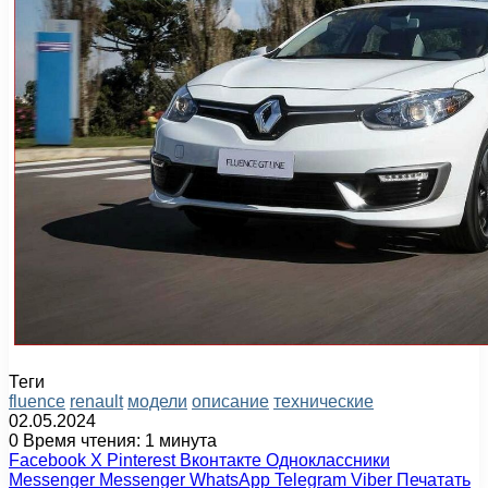
Теги
fluence
renault
модели
описание
технические
02.05.2024
0
Время чтения: 1 минута
Facebook
X
Pinterest
Вконтакте
Одноклассники
Messenger
Messenger
WhatsApp
Telegram
Viber
Печатать