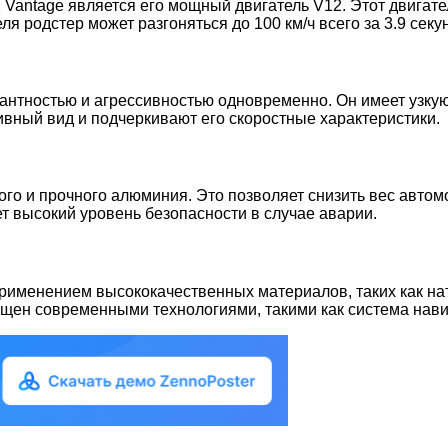
2 Vantage является его мощный двигатель V12. Этот двигат
я родстер может разгоняться до 100 км/ч всего за 3.9 секу
легантностью и агрессивностью одновременно. Он имеет уз
вный вид и подчеркивают его скоростные характеристики.
кого и прочного алюминия. Это позволяет снизить вес авто
ет высокий уровень безопасности в случае аварии.
применением высококачественных материалов, таких как на
ащен современными технологиями, такими как система нави