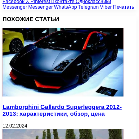
Facebook
X
Pinterest
Вконтакте
Одноклассники
Messenger
Messenger
WhatsApp
Telegram
Viber
Печатать
ПОХОЖИЕ СТАТЬИ
Lamborghini Gallardo Superleggera 2012-
2013: характеристики, обзор, цена
12.02.2024