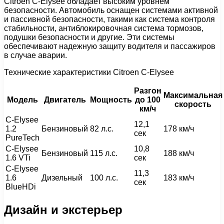
Citroen C-Elysee обладает высоким уровнем
безопасности. Автомобиль оснащен системами активной
и пассивной безопасности, такими как система контроля
стабильности, антиблокировочная система тормозов,
подушки безопасности и другие. Эти системы
обеспечивают надежную защиту водителя и пассажиров
в случае аварии.
Технические характеристики Citroen C-Elysee
Разгон
Максимальная
Модель
Двигатель
Мощность
до 100
скорость
км/ч
C-Elysee
12,1
1.2
Бензиновый
82 л.с.
178 км/ч
сек
PureTech
C-Elysee
10,8
Бензиновый
115 л.с.
188 км/ч
1.6 VTi
сек
C-Elysee
11,3
1.6
Дизельный
100 л.с.
183 км/ч
сек
BlueHDi
Дизайн и экстерьер