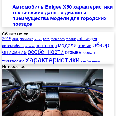
Автомобиль Belgee X50 характеристики
технические данные дизайн и
преимущества модели для городских
поездок
Облако меток
2015
ford
volkswagen
audi
chevrolet
mercedes
renault
citroen
обзор
модели
новый
кроссовер
автомобиль
история
описание
особенности
отзывы
седан
характеристики
технические
цены
хэтчбек
Интересное