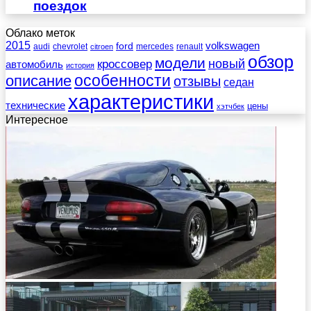
поездок
Облако меток
2015
ford
volkswagen
audi
chevrolet
mercedes
renault
citroen
обзор
модели
новый
кроссовер
автомобиль
история
описание
особенности
отзывы
седан
характеристики
технические
цены
хэтчбек
Интересное