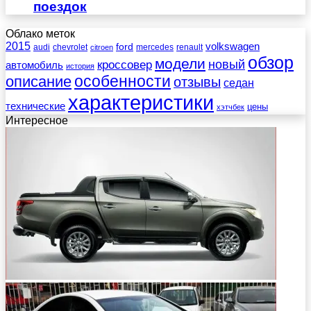
поездок
Облако меток
2015
ford
volkswagen
audi
chevrolet
mercedes
renault
citroen
обзор
модели
новый
кроссовер
автомобиль
история
описание
особенности
отзывы
седан
характеристики
технические
цены
хэтчбек
Интересное