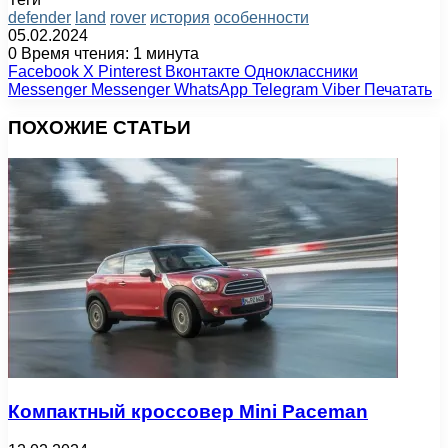
defender
land
rover
история
особенности
05.02.2024
0
Время чтения: 1 минута
Facebook
X
Pinterest
Вконтакте
Одноклассники
Messenger
Messenger
WhatsApp
Telegram
Viber
Печатать
ПОХОЖИЕ СТАТЬИ
Компактный кроссовер Mini Paceman