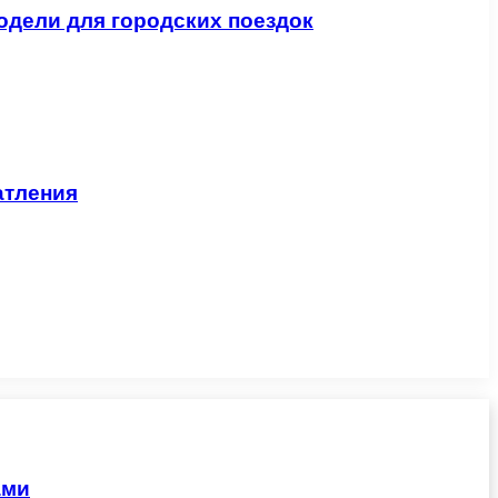
одели для городских поездок
атления
ами