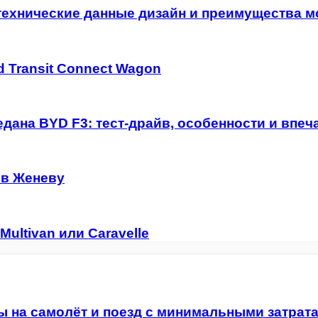
технические данные дизайн и преимущества м
 Transit Connect Wagon
дана BYD F3: тест-драйв, особенности и впеч
 в Женеву
ultivan или Caravelle
ы на самолёт и поезд с минимальными затрат