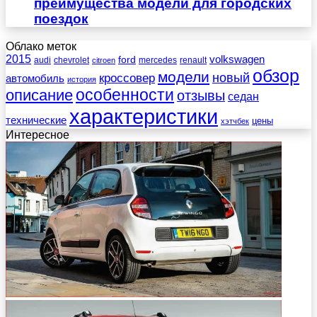
преимущества модели для городских
поездок
Облако меток
2015
ford
volkswagen
audi
chevrolet
mercedes
renault
citroen
обзор
модели
новый
кроссовер
автомобиль
история
описание
особенности
отзывы
седан
характеристики
технические
цены
хэтчбек
Интересное