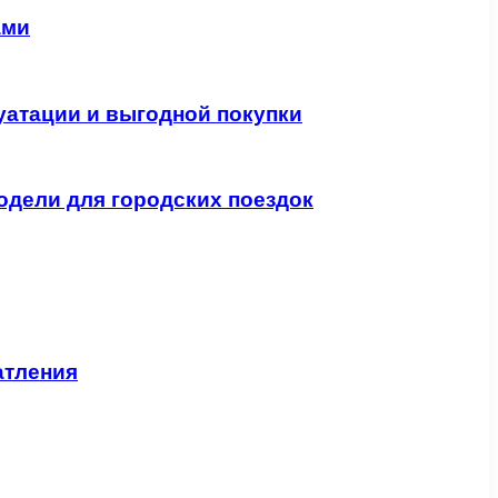
ами
уатации и выгодной покупки
одели для городских поездок
атления