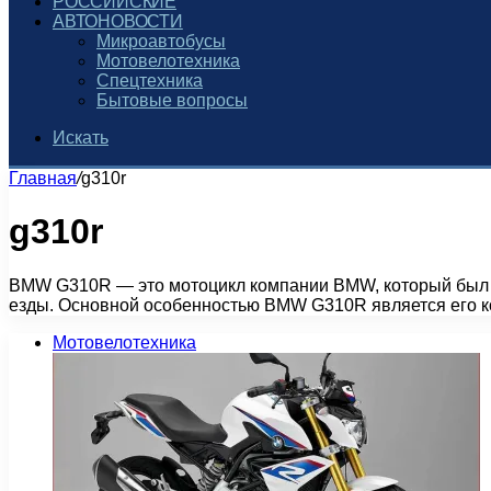
РОССИЙСКИЕ
АВТОНОВОСТИ
Микроавтобусы
Мотовелотехника
Спецтехника
Бытовые вопросы
Искать
Главная
/
g310r
g310r
BMW G310R — это мотоцикл компании BMW, который был п
езды. Основной особенностью BMW G310R является его к
Мотовелотехника