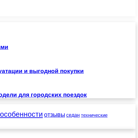
ами
уатации и выгодной покупки
одели для городских поездок
особенности
отзывы
седан
технические