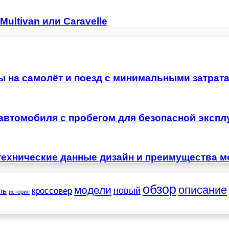
ultivan или Caravelle
ы на самолёт и поезд с минимальными затрат
автомобиля с пробегом для безопасной экспл
технические данные дизайн и преимущества м
обзор
описание
модели
новый
кроссовер
ль
история