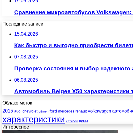
19.06.2025
Сравнение микроавтобусов Volkswagen: M
Последние записи
15.04.2026
Как быстро и выгодно приобрести билет
07.08.2025
Проверка состояния и выбор надежного 
06.08.2025
Автомобиль Belgee X50 характеристики 
Облако меток
2015
ford
volkswagen
автомоби
audi
chevrolet
mercedes
renault
citroen
характеристики
цены
хэтчбек
Интересное