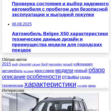
Проверка состояния и выбор надежного
автомобиля с пробегом для безопасной
эксплуатации и выгодной покупки
06.08.2025
Автомобиль Belgee X50 характеристики
технические данные дизайн и
преимущества модели для городских
поездок
Облако меток
2015
ford
volkswagen
audi
chevrolet
mercedes
renault
citroen
обзор
модели
новый
кроссовер
автомобиль
история
описание
особенности
отзывы
седан
характеристики
технические
цены
хэтчбек
Интересное