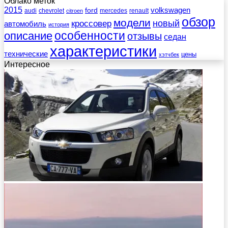
Облако меток
2015
ford
volkswagen
audi
chevrolet
mercedes
renault
citroen
обзор
модели
новый
кроссовер
автомобиль
история
описание
особенности
отзывы
седан
характеристики
технические
цены
хэтчбек
Интересное