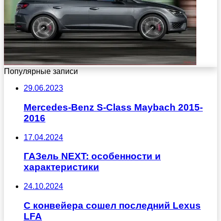
Популярные записи
29.06.2023
Mercedes-Benz S-Class Maybach 2015-
2016
17.04.2024
ГАЗель NEXT: особенности и
характеристики
24.10.2024
С конвейера сошел последний Lexus
LFA