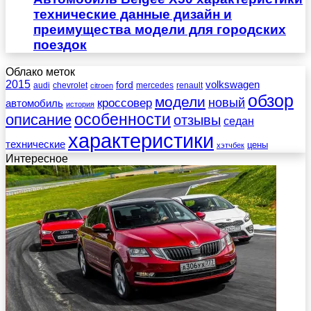
технические данные дизайн и
преимущества модели для городских
поездок
Облако меток
2015
ford
volkswagen
audi
chevrolet
mercedes
renault
citroen
обзор
модели
новый
кроссовер
автомобиль
история
описание
особенности
отзывы
седан
характеристики
технические
цены
хэтчбек
Интересное