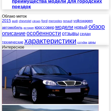
преимущества модели для городских
поездок
Облако меток
2015
ford
volkswagen
audi
chevrolet
mercedes
renault
citroen
обзор
модели
новый
кроссовер
автомобиль
история
описание
особенности
отзывы
седан
характеристики
технические
цены
хэтчбек
Интересное