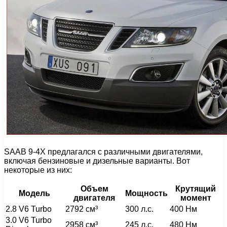
SAAB 9-4X предлагался с различными двигателями,
включая бензиновые и дизельные варианты. Вот
некоторые из них:
Объем
Крутящий
Модель
Мощность
двигателя
момент
2.8 V6 Turbo
2792 см³
300 л.с.
400 Нм
3.0 V6 Turbo
2958 см³
245 л.с.
480 Нм