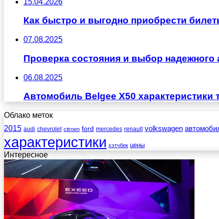
15.04.2026
Как быстро и выгодно приобрести билет
07.08.2025
Проверка состояния и выбор надежного 
06.08.2025
Автомобиль Belgee X50 характеристики 
Облако меток
2015
ford
volkswagen
автомоби
audi
chevrolet
mercedes
renault
citroen
характеристики
цены
хэтчбек
Интересное