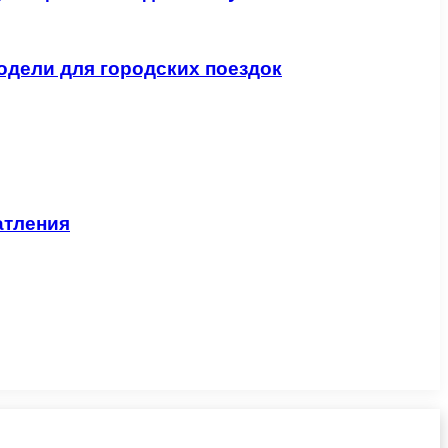
одели для городских поездок
атления