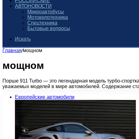
РОССИЙСКИЕ
АВТОНОВОСТИ
Микроавтобусы
Мотовелотехника
Спецтехника
Бытовые вопросы
Искать
Главная
/
мощном
мощном
Порше 911 Turbo — это легендарная модель турбо-спортк
уважаемых моделей в мире автомобилей. Содержание ста
Европейские автомобили