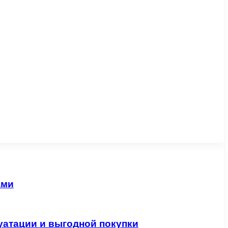
ами
уатации и выгодной покупки