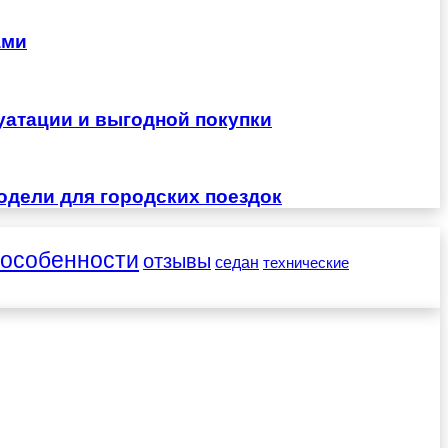
ами
уатации и выгодной покупки
одели для городских поездок
особенности
отзывы
седан
технические