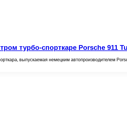
ром турбо-спорткаре Porsche 911 T
порткара, выпускаемая немецким автопроизводителем Porsc