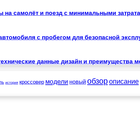
ы на самолёт и поезд с минимальными затрат
автомобиля с пробегом для безопасной экспл
технические данные дизайн и преимущества м
обзор
описание
модели
новый
кроссовер
ль
история