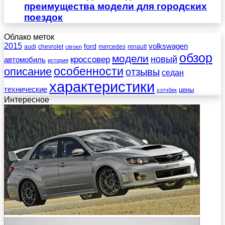
преимущества модели для городских
поездок
Облако меток
2015
ford
volkswagen
audi
chevrolet
mercedes
renault
citroen
обзор
модели
новый
кроссовер
автомобиль
история
описание
особенности
отзывы
седан
характеристики
технические
цены
хэтчбек
Интересное