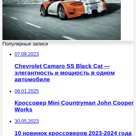
Популярные записи
07.09.2023
Chevrolet Camaro SS Black Cat —
элегантность и мощность в одном
автомобиле
08.01.2025
Кроссовер Mini Countryman John Cooper
Works
30.05.2023
10 новинок кроссоверов 2023-2024 года