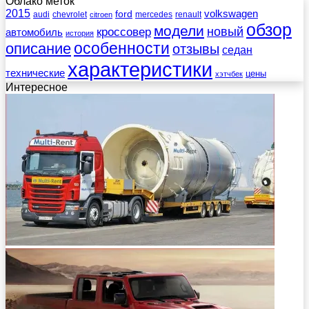
Облако меток
2015
ford
volkswagen
audi
chevrolet
mercedes
renault
citroen
обзор
модели
новый
кроссовер
автомобиль
история
описание
особенности
отзывы
седан
характеристики
технические
цены
хэтчбек
Интересное