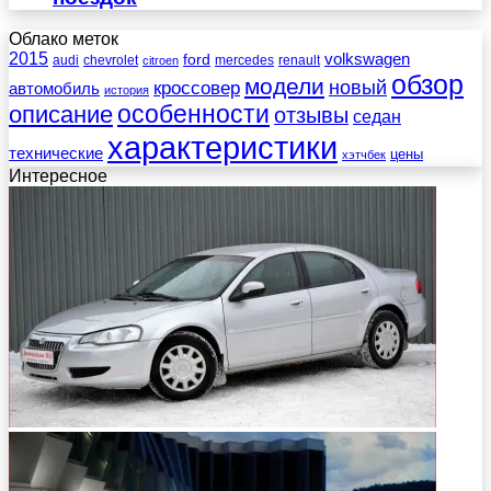
Облако меток
2015
ford
volkswagen
audi
chevrolet
mercedes
renault
citroen
обзор
модели
новый
кроссовер
автомобиль
история
описание
особенности
отзывы
седан
характеристики
технические
цены
хэтчбек
Интересное