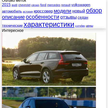
Облако меток
2015
ford
volkswagen
audi
chevrolet
mercedes
renault
citroen
обзор
модели
новый
кроссовер
автомобиль
история
описание
особенности
отзывы
седан
характеристики
технические
цены
хэтчбек
Интересное