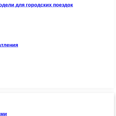
одели для городских поездок
атления
ами