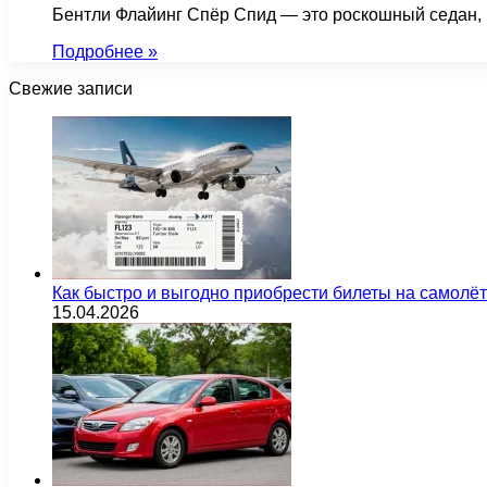
Бентли Флайинг Спёр Спид — это роскошный седан, п
Подробнее »
Свежие записи
Как быстро и выгодно приобрести билеты на самолё
15.04.2026