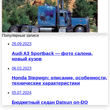
Популярные записи
26.09.2023
Audi A3 Sportback — фото салона,
новый кузов
06.03.2023
Honda Stepwgn: описание, особенности,
технические характеристики
05.07.2024
Бюджетный седан Datsun on-DO