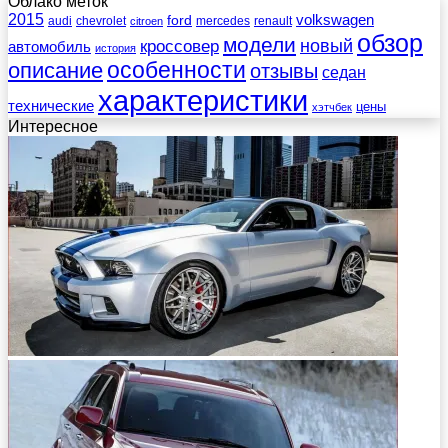
Облако меток
2015
ford
volkswagen
audi
chevrolet
mercedes
renault
citroen
обзор
модели
новый
кроссовер
автомобиль
история
описание
особенности
отзывы
седан
характеристики
технические
цены
хэтчбек
Интересное