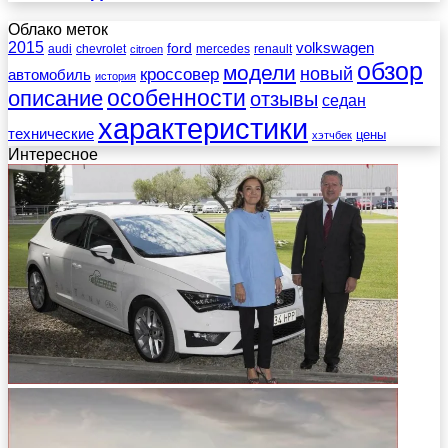
Облако меток
2015
ford
volkswagen
audi
chevrolet
mercedes
renault
citroen
обзор
модели
новый
кроссовер
автомобиль
история
описание
особенности
отзывы
седан
характеристики
технические
цены
хэтчбек
Интересное