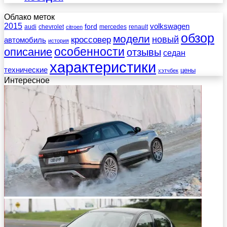
Облако меток
2015
ford
volkswagen
audi
chevrolet
mercedes
renault
citroen
обзор
модели
новый
кроссовер
автомобиль
история
описание
особенности
отзывы
седан
характеристики
технические
цены
хэтчбек
Интересное