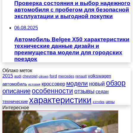
Проверка состояния и выбор надежного
автомобиля с пробегом для безопасной
эксплуатации и выгодной покупки
06.08.2025
Автомобиль Belgee X50 характеристики
технические данные дизайн и
преимущества модели для городских
поездок
Облако меток
2015
ford
volkswagen
audi
chevrolet
mercedes
renault
citroen
обзор
модели
новый
кроссовер
автомобиль
история
описание
особенности
отзывы
седан
характеристики
технические
цены
хэтчбек
Интересное