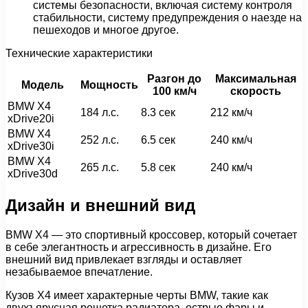
системы безопасности, включая систему контроля
стабильности, систему предупреждения о наезде на
пешеходов и многое другое.
Технические характеристики
Разгон до
Максимальная
Модель
Мощность
100 км/ч
скорость
BMW X4
184 л.с.
8.3 сек
212 км/ч
xDrive20i
BMW X4
252 л.с.
6.5 сек
240 км/ч
xDrive30i
BMW X4
265 л.с.
5.8 сек
240 км/ч
xDrive30d
Дизайн и внешний вид
BMW X4 — это спортивный кроссовер, который сочетает
в себе элегантность и агрессивность в дизайне. Его
внешний вид привлекает взгляды и оставляет
незабываемое впечатление.
Кузов X4 имеет характерные черты BMW, такие как
двухъярусная решетка радиатора, острые фары и