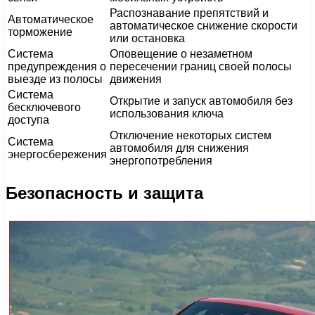
Распознавание препятствий и
Автоматическое
автоматическое снижение скорости
торможение
или остановка
Система
Оповещение о незаметном
предупреждения о
пересечении границ своей полосы
выезде из полосы
движения
Система
Открытие и запуск автомобиля без
бесключевого
использования ключа
доступа
Отключение некоторых систем
Система
автомобиля для снижения
энергосбережения
энергопотребления
Безопасность и защита