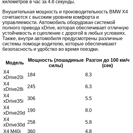
километров в час за 4.8 секунды.
Внушительная мощность и производительность BMW X4
сочетаются с высоким уровнем комфорта и
управляемости. Автомобиль оборудован системой
полного привода xDrive, которая обеспечивает отличную
устойчивость и сцепление с дорогой в любых условиях.
Также, внутри автомобиля предусмотрены различные
системы помощи водителю, которые обеспечивают
безопасность и удобство во время поездки.
Мощность (лошадиные
Разгон до 100 км/ч
Модель
силы)
(сек)
X4
184
8.3
xDrive20i
X4
245
6.3
xDrive28i
X4
306
5.5
xDrive35i
X4
190
8.0
xDrive20d
X4
258
5.8
xDrive30d
X4 M40i
360
4.8