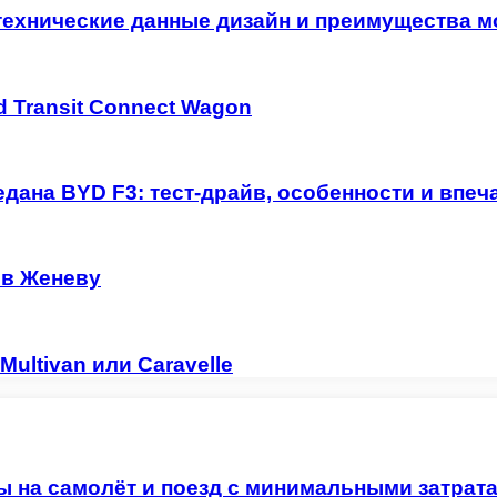
технические данные дизайн и преимущества м
 Transit Connect Wagon
дана BYD F3: тест-драйв, особенности и впеч
 в Женеву
ultivan или Caravelle
ы на самолёт и поезд с минимальными затрат