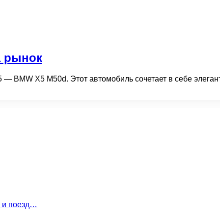
а рынок
5 — BMW X5 M50d. Этот автомобиль сочетает в себе элега
т и поезд…