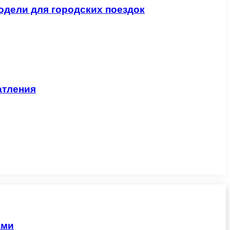
одели для городских поездок
атления
ами