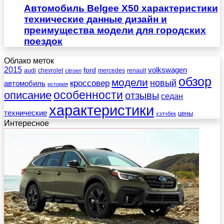
Автомобиль Belgee X50 характеристики
технические данные дизайн и
преимущества модели для городских
поездок
Облако меток
2015
ford
volkswagen
audi
chevrolet
mercedes
renault
citroen
обзор
модели
новый
кроссовер
автомобиль
история
описание
особенности
отзывы
седан
характеристики
технические
цены
хэтчбек
Интересное