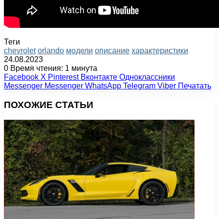
Теги
chevrolet
orlando
модели
описание
характеристики
24.08.2023
0
Время чтения: 1 минута
Facebook
X
Pinterest
Вконтакте
Одноклассники
Messenger
Messenger
WhatsApp
Telegram
Viber
Печатать
ПОХОЖИЕ СТАТЬИ