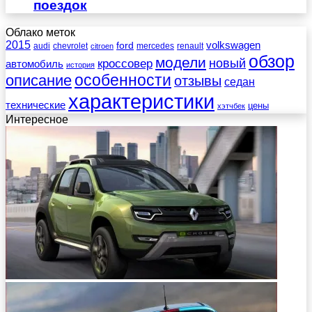
поездок
Облако меток
2015
ford
volkswagen
audi
chevrolet
mercedes
renault
citroen
обзор
модели
новый
кроссовер
автомобиль
история
описание
особенности
отзывы
седан
характеристики
технические
цены
хэтчбек
Интересное