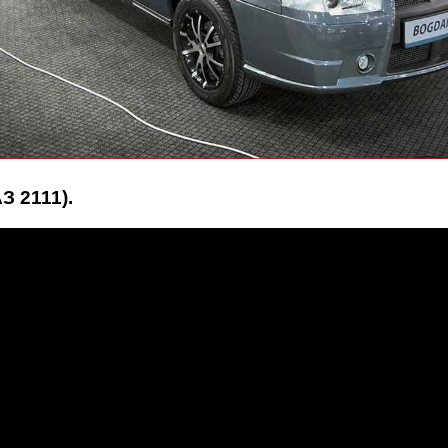
З 2111).