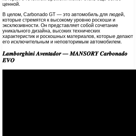
ценной.
В целом, Carbonado GT — это автомобиль для людей,
которые стремятся к высокому уровню роскоши и
эксклюзивности. Он представляет собой сочетание
уникального дизайна, высоких технических
характеристик и роскошных материалов, которые делают
его исключительным и неповторимым автомобилем.
𝑳𝒂𝒎𝒃𝒐𝒓𝒈𝒉𝒊𝒏𝒊 𝑨𝒗𝒆𝒏𝒕𝒂𝒅𝒐𝒓 — 𝑴𝑨𝑵𝑺𝑶𝑹𝒀 𝑪𝒂𝒓𝒃𝒐𝒏𝒂𝒅𝒐
𝑬𝑽𝑶