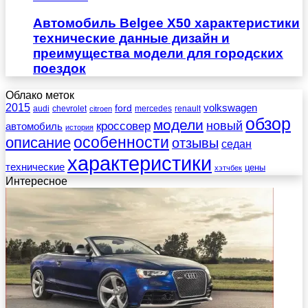
Автомобиль Belgee X50 характеристики
технические данные дизайн и
преимущества модели для городских
поездок
Облако меток
2015
ford
volkswagen
audi
chevrolet
mercedes
renault
citroen
обзор
модели
новый
кроссовер
автомобиль
история
описание
особенности
отзывы
седан
характеристики
технические
цены
хэтчбек
Интересное