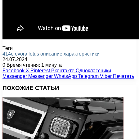
Теги
414e
evora
lotus
описание
характеристики
24.07.2024
0
Время чтения: 1 минута
Facebook
X
Pinterest
Вконтакте
Одноклассники
Messenger
Messenger
WhatsApp
Telegram
Viber
Печатать
ПОХОЖИЕ СТАТЬИ