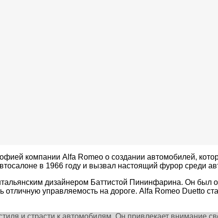
софией компании Alfa Romeo о создании автомобилей, котор
втосалоне в 1966 году и вызвал настоящий фурор среди а
итальянским дизайнером Баттистой Пининфарина. Он был 
ь отличную управляемость на дороге. Alfa Romeo Duetto с
 стиля и страсти к автомобилям. Он привлекает внимание 