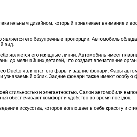
лекательным дизайном, который привлекает внимание и вос
o является его безупречные пропорции. Автомобиль облад
й вид.
etto является его изящные линии. Автомобиль имеет плавн
аны до мельчайших деталей, что создает впечатление орган
eo Duetto являются его фары и задние фонари. Фары авто
 и узнаваемый облик. Задние фонари также имеют особую 
воей стильностью и элегантностью. Салон автомобиля выпо
нья обеспечивают комфорт и удобство во время поездок.
зведение искусства, которое воплощает в себе красоту и ст