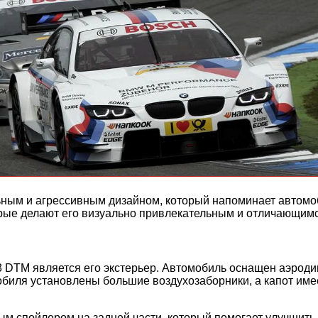
ным и агрессивным дизайном, который напоминает автомоб
орые делают его визуально привлекательным и отличающим
3 DTM является его экстерьер. Автомобиль оснащен аэрод
обиля установлены большие воздухозаборники, а капот им
м спойлером на задней части, который помогает улучшить