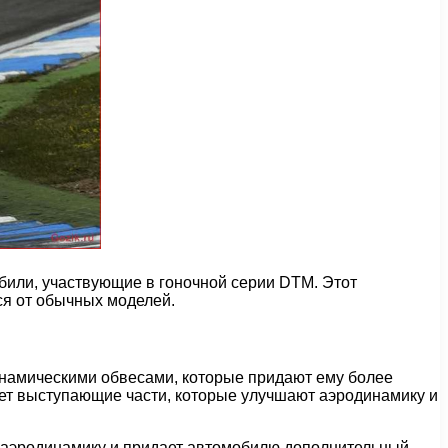
или, участвующие в гоночной серии DTM. Этот
ся от обычных моделей.
инамическими обвесами, которые придают ему более
еет выступающие части, которые улучшают аэродинамику и
 аэродинамику и придает автомобилю дополнительный